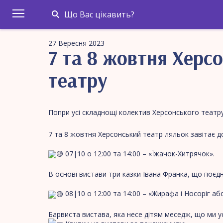
Що Вас цікавить?
27 Вересня 2023
7 та 8 жовтня Херс
театру
Попри усі складнощі колектив Херсонського театру
7 та 8 жовтня Херсонський театр ляльок завітає д
07|10 о 12:00 та 14:00 – «Їжачок-Хитрячок».
В основі вистави три казки Івана Франка, що поєд
08|10 о 12:00 та 14:00 – «Жирафа і Носоріг аб
Барвиста вистава, яка несе дітям меседж, що ми у