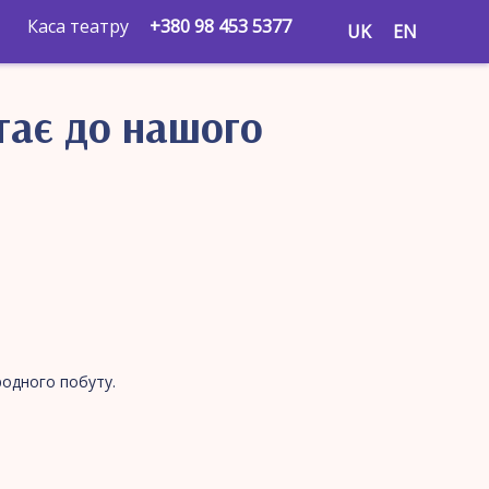
Каса театру
+380 98 453 5377
UK
EN
тає до нашого
родного побуту.