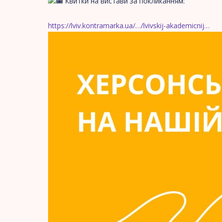
Квитки на вистави за покликанням:
https://lviv.kontramarka.ua/…/lvivskij-akademicnij…