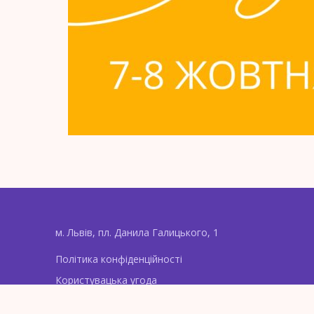
м. Львів, пл. Данила Галицького, 1
Політика конфіденційності
Користувацька угода