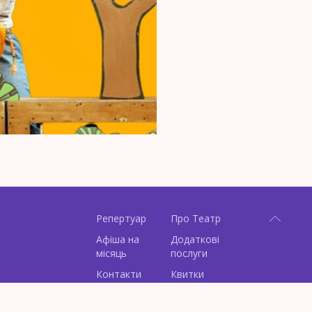
Репертуар
Про Театр
Афіша на
Додаткові
місяць
послуги
Контакти
Квитки
Архів вистав