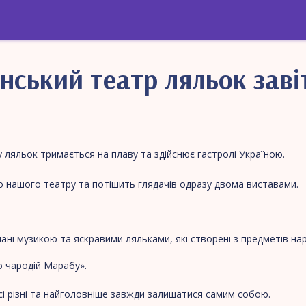
онський театр ляльок заві
 ляльок тримається на плаву та здійснює гастролі Україною.
о нашого театру та потішить глядачів одразу двома виставами.
нані музикою та яскравими ляльками, які створені з предметів на
о чародій Марабу».
сі різні та найголовніше завжди залишатися самим собою.