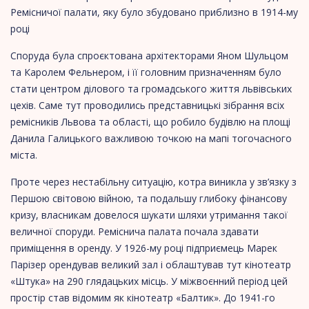
Ремісничої палати, яку було збудовано приблизно в 1914-му
році
Споруда була спроєктована архітекторами Яном Шульцом
та Каролем Фельнером, і її головним призначенням було
стати центром ділового та громадського життя львівських
цехів. Саме тут проводились представницькі зібрання всіх
ремісників Львова та області, що робило будівлю на площі
Данила Галицького важливою точкою на мапі тогочасного
міста.
​Проте через нестабільну ситуацію, котра виникла у зв’язку з
Першою світовою війною, та подальшу глибоку фінансову
кризу, власникам довелося шукати шляхи утримання такої
величної споруди. Реміснича палата почала здавати
приміщення в оренду. У 1926-му році підприємець Марек
Парізер орендував великий зал і облаштував тут кінотеатр
«Штука» на 290 глядацьких місць. У міжвоєнний період цей
простір став відомим як кінотеатр «Балтик». До 1941-го