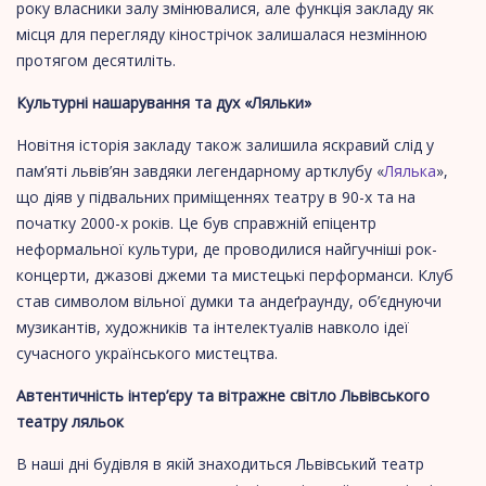
року власники залу змінювалися, але функція закладу як
місця для перегляду кінострічок залишалася незмінною
протягом десятиліть.
​Культурні нашарування та дух «Ляльки»
​Новітня історія закладу також залишила яскравий слід у
пам’яті львів’ян завдяки легендарному артклубу «
Лялька
»,
що діяв у підвальних приміщеннях театру в 90-х та на
початку 2000-х років. Це був справжній епіцентр
неформальної культури, де проводилися найгучніші рок-
концерти, джазові джеми та мистецькі перформанси. Клуб
став символом вільної думки та андеґраунду, об’єднуючи
музикантів, художників та інтелектуалів навколо ідеї
сучасного українського мистецтва.
​Автентичність інтер’єру та вітражне світло Львівського
театру ляльок
​В наші дні будівля в якій знаходиться Львівський театр