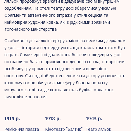
ляльок продовжує вражати відвідувачів своїм внутрішнім
оздобленням. На стелі театру досі збереглися унікальні
фрагменти автентичного вітража у стилі сецесія та
неймовірна художня ковка, які є рідкісними зразками
тогочасного майстерства.
​Особливою деталлю інтер’єру є місце за великим дзеркалом
у фоє — історики підтверджують, що колись там також був
вітраж. Саме через ці два масштабні скляні шедеври у фоє
потрапляло багато природного денного світла, створюючи
особливу гру променів та підкреслюючи величність
простору. Сьогодні збережені елементи декору дозволяють
кожному гостю відчути атмосферу Львова початку
минулого століття, де кожна деталь будівлі мала своє
символічне значення.
1914 р.
1918 р.
1945 р.
Реміснича палата
Кінотеатр "Балтик"
Театр ляльок