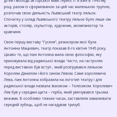
дітей і молодь акторської майстерності. А вже в 1945-му
році, разом із сформованою за цей час маленькою трупою,
розпочав свою діяльність Львівський театр ляльок.
Спочатку у складі Львівського театру ляльок було лише сім
акторів, столяр, скульптор, художник, акомпаніатор та
кравчиня.
Свою першу виставу “Гусеня”, режисером якої була
Антоніна Мацкевич, театр показав 8-го квітня 1945 року.
Цікаво те, що пані Антоніна мала свою філософію, яку
приховувала від радянської влади. Часто, на гастролях
перед виставою був вступ , який розігрувався лялькою
Королем Данилом і його сином Левом. Саме королевича
Лева, пані Антоніна зобразила на логотип театру і для
радянської влади назвала Івасиком – Телесиком. Королевич
Лев був у середині щита – герба, який увінчувався трьома
вежами. В особливо тяжких часах, заставляли замалювати
середній зубець, щоб не нагадував тризуб.