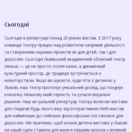
Сьогодні
Сьогодні в репертуарі понад 20 різних вистав. З 2017 року
команда театру працює над розвитком напрямів діяльності
та створенням окремих проектів як для дітей, так і для
дорослих. Сьогодні Львівський академічний обласний театр
ляльок — це не просто оселя казки, а динамічний
культурний простір, де традиція зустрічається з
новаторством. Якщо ви шукаєте, куди піти з дитиною у
Львові, наш театр пропонує унікальний досвід, що поєднує
класичну лялькову майстерність та сучасні візуальні
рішення. ​Наш актуальний репертуар театру включає вистави
для глядачів будь-якого віку: від інтерактивних бебі-вистав
для найменших до глибоких філософських постановок для
дорослих. Ми прагнемо, щоб кожна дитяча вистава у Львові
на нашій сцені ставала для малечі першим кроком у великий