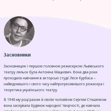
Засновники
Засновницею і першою головною режисеркою Львівського
театру ляльок була Антоніна Мацкевич. Вона два роки
проходила навчання в акторські студії Леся Курбаса –
найвідомішого і свого часу найпрогресивнішого режисера і
теоретика українського театру.
В 1940-му році разом зі своїм чоловіком Сергієм Стешенком
вона заснувала Будинок народної творчості, де навчала