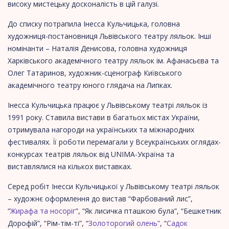
високу мистецьку досконалість в цій галузі.
До списку потрапила Інесса Кульчицька, головна
художниця-постановниця Львівського театру ляльок. Інші
номінанти – Наталія Денисова, головна художниця
Харківського академічного театру ляльок ім. Афанасьєва та
Олег Татаринов, художник-сценограф Київського
академічного театру юного глядача на Липках.
Інесса Кульчицька працює у Львівському театрі ляльок із
1991 року. Ставила вистави в багатьох містах України,
отримувала нагороди на українських та міжнародних
фестивалях. Її роботи перемагали у Всеукраїнських оглядах-
конкурсах театрів ляльок від UNIMA-Україна та
виставлялися на кількох виставках.
Серед робіт Інесси Кульчицької у Львівському театрі ляльок
– художнє оформлення до вистав “Фарбований лис”,
“
Жирафа та носоріг
”, “Як лисичка пташкою була”, “Бешкетник
Дорофій”, “Рім-тім-ті”, “
Золоторогий олень”
, “
Садок