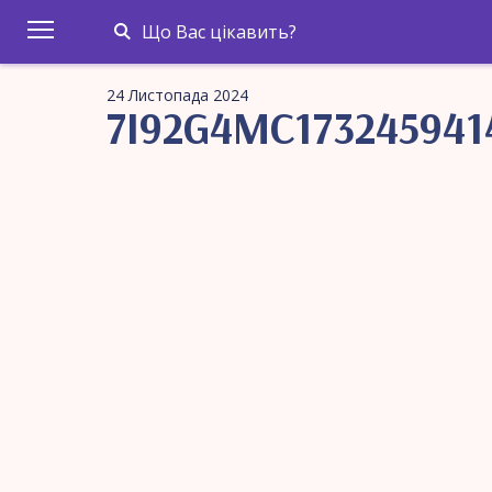
Що Вас цікавить?
24 Листопада 2024
7I92G4MC173245941