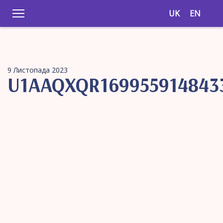
UK
EN
9 Листопада 2023
U1AAQXQR169955914843