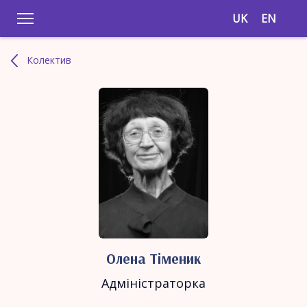
UK
EN
Колектив
Олена Тіменик
Адміністраторка