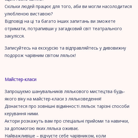
Скільки людей працює для того, аби ви могли насолодитися
улюбленою виставою?
Відповіді на ці та багато інших запитань ви зможете
отримати, потрапивши у загадковий світ театрального
закулісся.
Записуйтесь на екскурсію та відправляйтесь у дивовижну
подорож чарівним світом ляльок!
Майстер-класи
Запрошуємо шанувальників лялькового мистецтва будь-
якого віку на майстер-класи з ляльковедення!
Дізнаєтеся про зовнішні відмінності ляльок тарізні способи
керування ними.
Актори розкажуть вам про спеціальні прийоми та навички,
за допомогою яких лялька оживає.
Найважливіше – відчуєте себе чарівником, коли