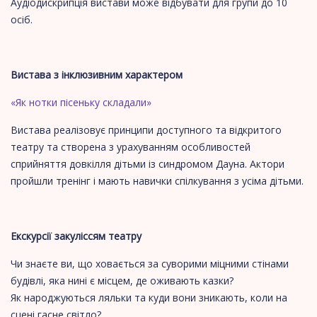
Аудіодискрипція вистави може відбувати для групи до 10
осіб.
Вистава з інклюзивним характером
«Як нотки пісеньку складали»
Вистава реалізовує принципи доступного та відкритого
театру та створена з урахуванням особливостей
сприйняття довкілля дітьми із синдромом Дауна. Актори
пройшли тренінг і мають навички спілкування з усіма дітьми.
Екскурсії закуліссям театру
Чи знаєте ви, що ховається за суворими міцними стінами
будівлі, яка нині є місцем, де оживають казки?
Як народжуються ляльки та куди вони зникають, коли на
сцені гасне світло?