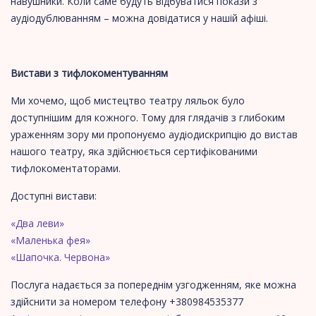
навушники. Коли саме будуть відбуватися покази з
аудіодублюванням – можна довідатися у нашій афіші.
Вистави з тифлокоментуванням
Ми хочемо, щоб мистецтво театру ляльок було
доступнішим для кожного. Тому для глядачів з глибоким
ураженням зору ми пропонуємо аудіодискрипцію до вистав
нашого театру, яка здійснюється сертифікованими
тифлокоментаторами.
Доступні вистави:
«Два леви»
«Маленька фея»
«Шапочка. Червона»
Послуга надається за попереднім узгодженням, яке можна
здійснити за номером телефону +380984535377