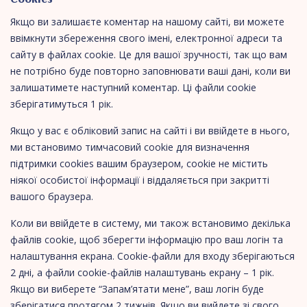
Якщо ви залишаєте коментар на нашому сайті, ви можете
ввімкнути збереження свого імені, електронної адреси та
сайту в файлах cookie. Це для вашої зручності, так що вам
не потрібно буде повторно заповнювати ваші дані, коли ви
залишатимете наступний коментар. Ці файли cookie
зберігатимуться 1 рік.
Якщо у вас є обліковий запис на сайті і ви ввійдете в нього,
ми встановимо тимчасовий cookie для визначення
підтримки cookies вашим браузером, cookie не містить
ніякої особистої інформації і віддаляється при закритті
вашого браузера.
Коли ви ввійдете в систему, ми також встановимо декілька
файлів cookie, щоб зберегти інформацію про ваш логін та
налаштування екрана. Cookie-файли для входу зберігаються
2 дні, а файли cookie-файлів налаштувань екрану – 1 рік.
Якщо ви виберете “Запам’ятати мене”, ваш логін буде
зберігатися протягом 2 тижнів. Якщо ви вийдете зі свого