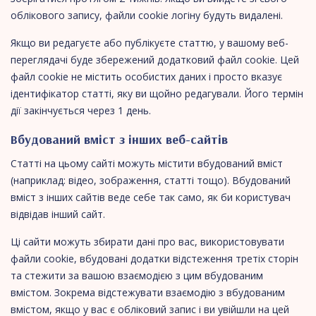
облікового запису, файли cookie логіну будуть видалені.
Якщо ви редагуєте або публікуєте статтю, у вашому веб-
переглядачі буде збережений додатковий файл cookie. Цей
файл cookie не містить особистих даних і просто вказує
ідентифікатор статті, яку ви щойно редагували. Його термін
дії закінчується через 1 день.
Вбудований вміст з інших веб-сайтів
Статті на цьому сайті можуть містити вбудований вміст
(наприклад: відео, зображення, статті тощо). Вбудований
вміст з інших сайтів веде себе так само, як би користувач
відвідав інший сайт.
Ці сайти можуть збирати дані про вас, використовувати
файли cookie, вбудовані додатки відстеження третіх сторін
та стежити за вашою взаємодією з цим вбудованим
вмістом. Зокрема відстежувати взаємодію з вбудованим
вмістом, якщо у вас є обліковий запис і ви увійшли на цей