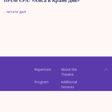
ПРЕМʼЄРА! «Аліса в Країні Див»
..
читати далі
Repertoire
About the
Theatre
Program
Additional
Services
Contacts
Tickets
Perfomances
Archive