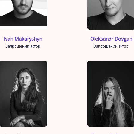
Ivan Makaryshyn
Oleksandr Dovgan
Запрошений актор
Запрошений актор