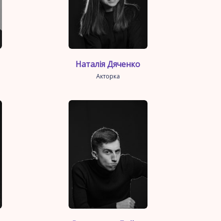
Наталія Дяченко
Акторка