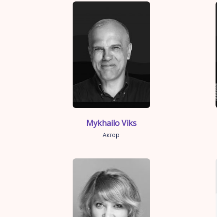
Mykhailo Viks
Актор