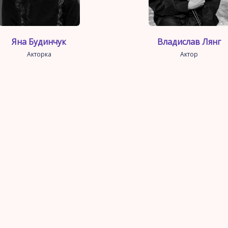
Яна Будинчук
Владислав Лянг
Акторка
Актор