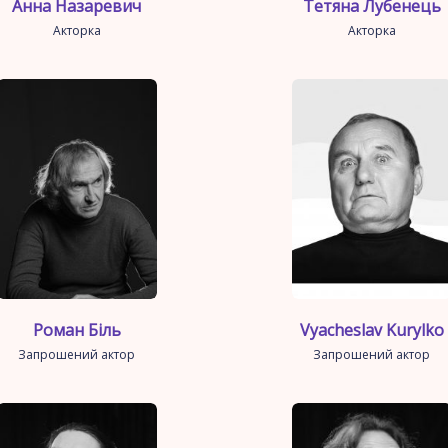
Анна Назаревич
Тетяна Лубенець
Акторка
Акторка
Роман Біль
Vyacheslav Kurylko
Запрошений актор
Запрошений актор