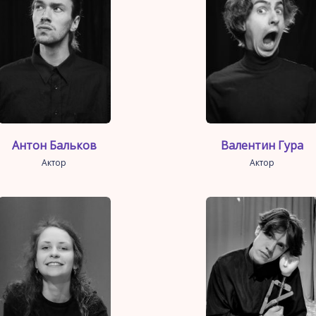
Антон Бальков
Валентин Гура
Актор
Актор