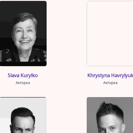
Slava Kurylko
Khrystyna Havrylyu
Акторка
Акторка