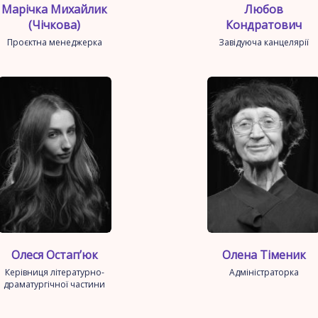
Марічка Михайлик
Любов
(Чічкова)
Кондратович
Проєктна менеджерка
Завідуюча канцелярії
Олеся Остап’юк
Олена Тіменик
Керівниця літературно-
Адміністраторка
драматургічної частини