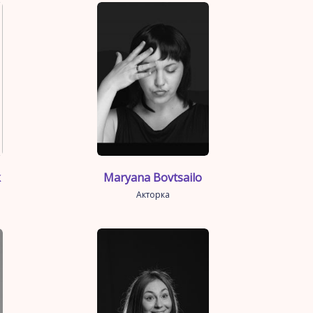
k
Maryana Bovtsailo
Акторка