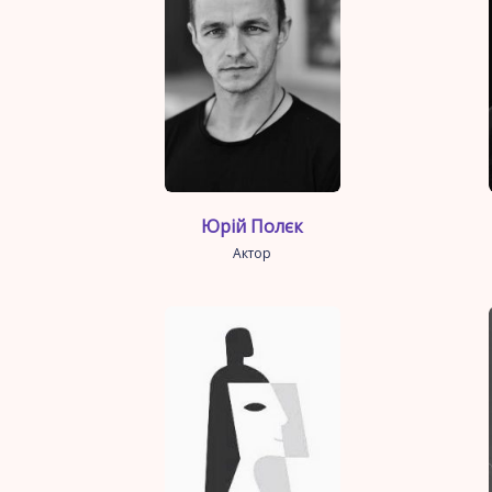
Юрій Полєк
Актор