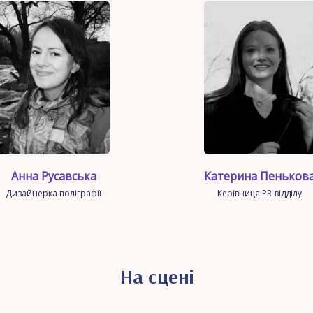
Анна Русавська
Катерина Пеньков
Дизайнерка поліграфії
Керівниця PR-відділу
На сцені