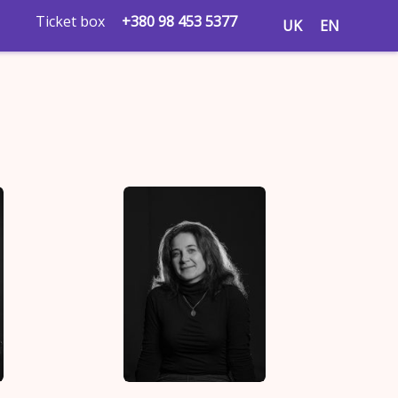
Ticket box
+380 98 453 5377
UK
EN