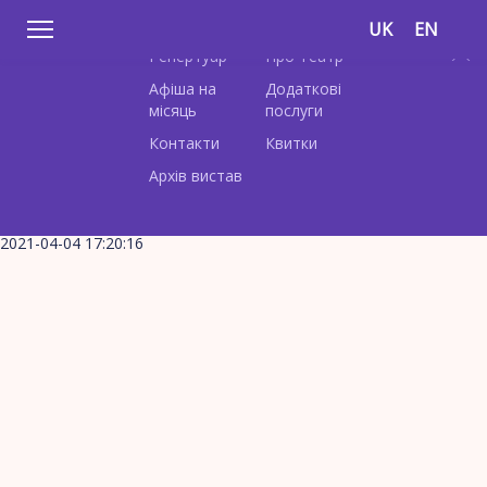
UK
EN
Репертуар
Про Театр
Афіша на
Додаткові
місяць
послуги
Контакти
Квитки
Архів вистав
2021-04-04 17:20:16