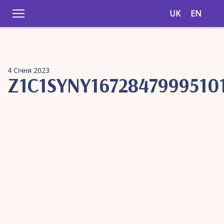
UK
EN
4 Січня 2023
Z1C1SYNY1672847999510