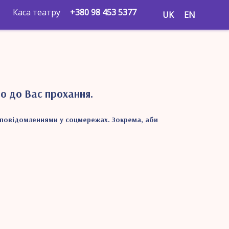
Каса театру
+380 98 453 5377
UK
EN
о до Вас прохання.
а повідомленнями у соцмережах. Зокрема, аби