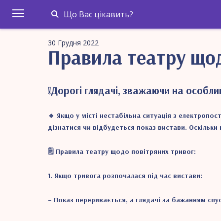
Що Вас цікавить?
30 Грудня 2022
Правила театру щод
❕Дорогі глядачі, зважаючи на особл
🔹 Якщо у місті нестабільна ситуація з електропо
дізнатися чи відбудеться показ вистави. Оскільки 
🗒️ Правила театру щодо повітряних тривог:
1. Якщо тривога розпочалася під час вистави:
– Показ переривається, а глядачі за бажанням спу