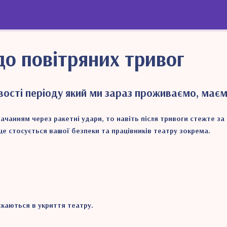
о повітряних тривог
ивості періоду який ми зараз проживаємо, маєм
стачанням через ракетні удари, то навіть після тривоги стежте з
це стосується вашої безпеки та працівників театру зокрема.
скаються в укриття театру.