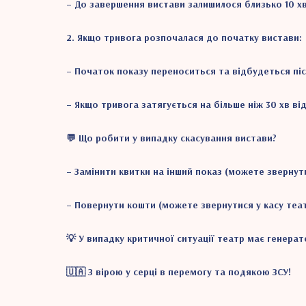
– До завершення вистави залишилося близько 10 хв
2. Якщо тривога розпочалася до початку вистави:
– Початок показу переноситься та відбудеться піс
– Якщо тривога затягується на більше ніж 30 хв ві
💬 Що робити у випадку скасування вистави?
– Замінити квитки на інший показ (можете звернути
– Повернути кошти (можете звернутися у касу теат
💡 У випадку критичної ситуації театр має генера
🇺🇦 З вірою у серці в перемогу та подякою ЗСУ!