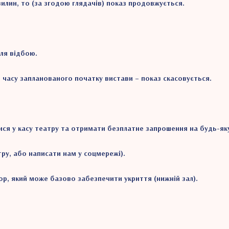
илин, то (за згодою глядачів) показ продовжується.
ля відбою.
д часу запланованого початку вистави – показ скасовується.
ся у касу театру та отримати безплатне запрошення на будь-яку 
ру, або написати нам у соцмережі).
тор, який може базово забезпечити укриття (нижній зал).