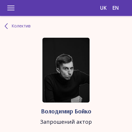
UK
EN
Колектив
Володимир Бойко
Запрошений актор