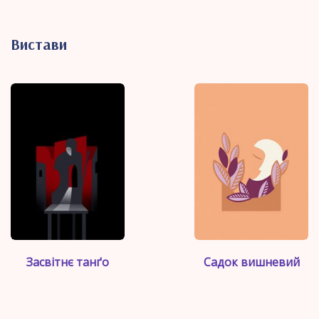
Вистави
">
">
Засвітнє танґо
Садок вишневий