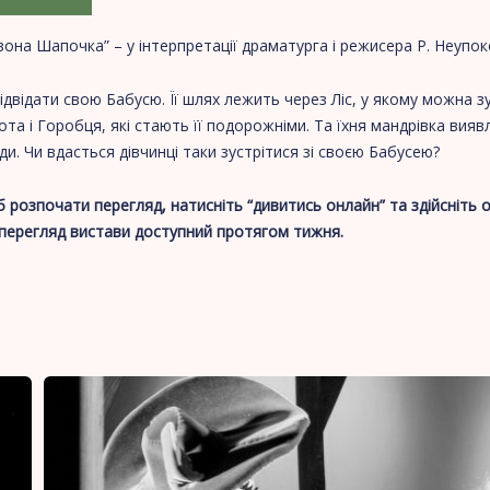
вона Шапочка” – у інтерпретації драматурга і режисера Р. Неупок
відати свою Бабусю. Її шлях лежить через Ліс, у якому можна зус
а і Горобця, які стають її подорожніми. Та їхня мандрівка вияв
ди. Чи вдасться дівчинці таки зустрітися зі своєю Бабусею?
 розпочати перегляд, натисніть “дивитись онлайн” та здійсніть 
 перегляд вистави доступний протягом тижня.