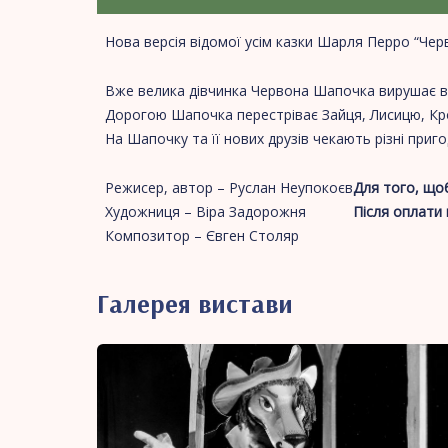
Нова версія відомої усім казки Шарля Перро “Чер
Вже велика дівчинка Червона Шапочка вирушає від
Дорогою Шапочка перестріває Зайця, Лисицю, Крот
На Шапочку та її нових друзів чекають різні приго
Режисер, автор – Руслан Неупокоєв
Для того, щоб
Художниця – Віра Задорожня
П
ісля оплати
Композитор – Євген Столяр
Галерея вистави