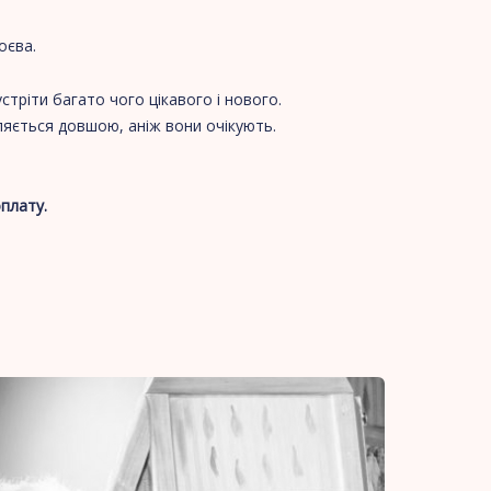
оєва.
тріти багато чого цікавого і нового.
ляється довшою, аніж вони очікують.
оплату.