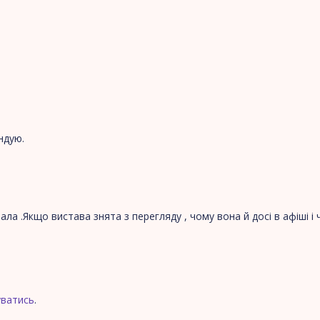
ндую.
ала .Якщо вистава знята з перегляду , чому вона й досі в афіші 
уватись
.