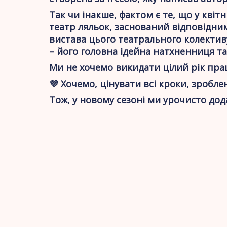
Так чи інакше, фактом є те, що у кві
театр ляльок, заснований відповідним
вистава цього театрального колективу
– його головна ідейна натхненниця та
Ми не хочемо викидати цілий рік прац
💜 Хочемо, цінувати всі кроки, зробле
Тож, у новому сезоні ми урочисто додає