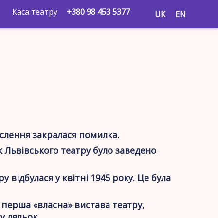
Каса театру
+380 98 453 5377
UK
EN
ислення закралася помилка.
ік Львівського театру було заведено
 відбулася у квітні 1945 року. Це була
а перша «власна» вистава театру,
у ляльок.