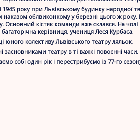
тні 1945 року при Львівському будинку народної 
 наказом облвиконкому у березні цього ж року. 
. Основний кістяк команди вже склався. На чолі
 багаторічна керівниця, учениця Леся Курбаса.
і юного колективу Львівського театру ляльок.
ні засновниками театру в ті важкі повоєнні часи.
мо собі один рік і перестрибуємо із 77-го сезону