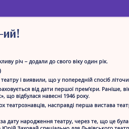
9-ий!
иву річ – додали до свого віку один рік.
)
театру і виявили, що у попередній спосіб літоч
драховується від дати першої прем’єри. Раніше, в
», що відбулася навесні 1946 року.
х театрознавців, насправді перша вистава театру
 за дату народження театру, через те, що це бул
р Юрій Заховай спеціально для Львівського театр