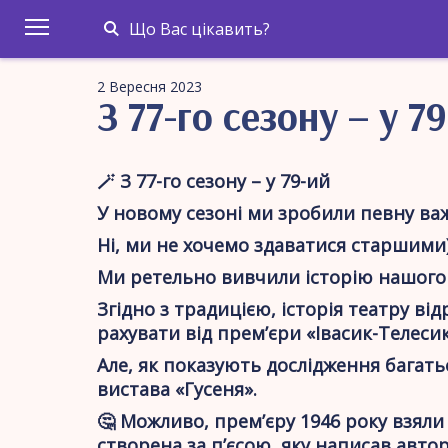
Що Вас цікавить?
2 Вересня 2023
З 77-го сезону – у 7
🪄 З 77-го сезону – у 79-ий
У новому сезоні ми зробили певну важл
Ні, ми не хочемо здаватися старшими
Ми ретельно вивчили історію нашого 
Згідно з традицією, історія театру ві
рахувати від прем’єри «Івасик-Телесик
Але, як показують дослідження багатьо
вистава «Гусеня».
🤔 Можливо, прем’єру 1946 року взяли
створена за п’єсою, яку написав авто