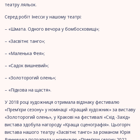
театру ляльок.
Серед робіт Інесси у нашому театрі:
– «Шмата. Одного вечора у бомбосховищі»;
– «Засвітнє танго»;
– «Маленька Фея»;
– «Садок вишневий»;
– «Золоторогий олень»;
– «Підкова на щастя».
У 2018 році художниця отримала відзнаку фестивалю
«Прем’єри сезону» у номінації «Кращий художник» за виставу
«Золоторогий олень», у Кракові на фестивалі «Схід -Захід»
вистава здобула нагороду «Краща сценографія». Цьогоріч
вистава нашого театру «Засвітнє танго» за романом Юрія
Винничука потрапила у номінацію «Прем’єри сезону 2022-