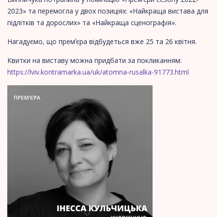
2023» та перемогла у двох позиціях: «Найкраща вистава для
підлітків та дорослих» та «Найкраща сценографія».
Нагадуємо, що премʼєра відбудеться вже 25 та 26 квітня.
Квитки на виставу можна придбати за покликанням:
https://lviv.kontramarka.ua/uk/atomna-rusalka-91773.html