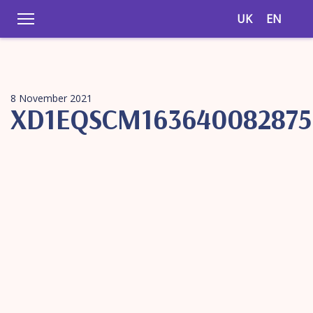
UK
EN
8 November 2021
XD1EQSCM163640082875