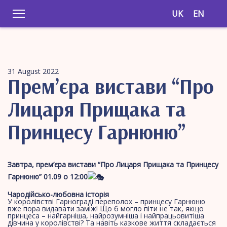
UK
EN
31 August 2022
Прем’єра вистави “Про
Лицаря Прищака та
Принцесу Гарнюню”
Завтра, прем’єра вистави “Про Лицаря Прищака та Принцесу
Гарнюню” 01.09 о 12:00
Чародійсько-любовна історія
У королівстві Гарнограді переполох – принцесу Гарнюню
вже пора видавати заміж! Що б могло піти не так, якщо
принцеса – найгарніша, найрозумніша і найпрацьовитіша
дівчина у королівстві? Та навіть казкове життя складається