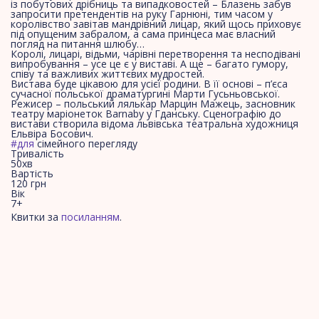
із побутових дрібниць та випадковостей – Блазень забув
запросити претендентів на руку Гарнюні, тим часом у
королівство завітав мандрівний лицар, який щось приховує
під опущеним забралом, а сама принцеса має власний
погляд на питання шлюбу…
Королі, лицарі, відьми, чарівні перетворення та несподівані
випробування – усе це є у виставі. А ще – багато гумору,
співу та важливих життєвих мудростей.
Вистава буде цікавою для усієї родини. В її основі – п’єса
сучасної польської драматургині Марти Гусьньовської.
Режисер – польський лялькар Марцин Мажець, засновник
театру маріонеток Barnaby у Гданську. Сценографію до
вистави створила відома львівська театральна художниця
Ельвіра Босович.
#для
сімейного перегляду
Тривалість
50хв
Вартість
120 грн
Вік
7+
Квитки за
посиланням
.