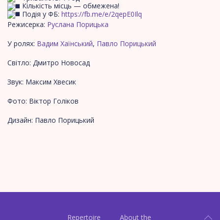
Кількість місць — обмежена!
Подія у ФБ:
https://fb.me/e/2qepE0Ilq
Режисерка:
Руслана Порицька
У ролях:
Вадим Хаїнський
,
Павло Порицький
Світло: Дмитро Новосад
Звук: Максим Хвесик
Фото: Віктор Голіков
Дизайн: Павло Порицький
Repertoire
About the