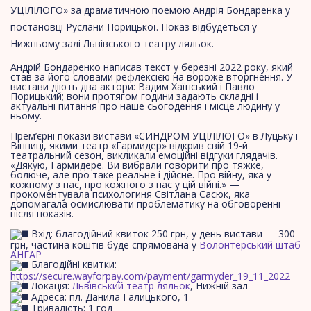
УЦІЛІЛОГО» за драматичною поемою Андрія Бондаренка у
постановці Руслани Порицької. Показ відбудеться у
Нижньому залі Львівського театру ляльок.
Андрій Бондаренко написав текст у березні 2022 року, який
став за його словами рефлексією на вороже вторгнення. У
вистави діють два актори: Вадим Хаїнський і Павло
Порицький; вони протягом години задають складні і
актуальні питання про наше сьогодення і місце людину у
ньому.
Прем’єрні покази вистави «СИНДРОМ УЦІЛІЛОГО» в Луцьку і
Вінниці, якими театр «Гармидер» відкрив свій 19-й
театральний сезон, викликали емоційні відгуки глядачів.
«Дякую, Гармидере. Ви вибрали говорити про тяжке,
болюче, але про таке реальне і дійсне. Про війну, яка у
кожному з нас, про кожного з нас у цій війні.» —
прокоментувала психологиня Світлана Сасюк, яка
допомагала осмислювати проблематику на обговоренні
після показів.
Вхід: благодійний квиток 250 грн, у день вистави — 300
грн, частина коштів буде спрямована у
Волонтерський штаб
АНГАР
Благодійні квитки:
https://secure.wayforpay.com/payment/garmyder_19_11_2022
Локація:
Львівський театр ляльок
, Нижній зал
Адреса: пл. Данила Галицького, 1
Тривалість: 1 год