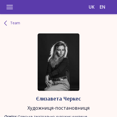
UK
EN
Team
Єлизавета Черкес
Художниця-постановниця
Освіта:
Одеське театрально художнє училище,