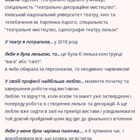
спеціальність
“театрально-декораційне мистецтво”;
Київський національний університет театру, кіно та
телебачення ім. Карпенка-Карого, спеціальність
“театральне мистецтво, сценографія театру ляльок”
У театр я потрапила…
у 2018 році.
Якби я була лялькою, то…
це була б лялька конструкції
“вага” або “гапіт”.
А якби обирала за персонажем, то неодмінно чарівником!
У своїй професії найбільше люблю…
моменти початку та
завершення роботи над виставою.
Люблю те відчуття, коли ескізи та макет уже затверджені і
попереду робота зі створення ляльок та декорацій. А ще
люблю вже сидіти в залі на прем’єрі вистави і усвідомлювати
той довгий пройдений шлях від ідеї до фінального втілення.
Якби у мене була чарівна паличка…
, я б зупиняла час. І
дороблювала все, що колись не встигла.