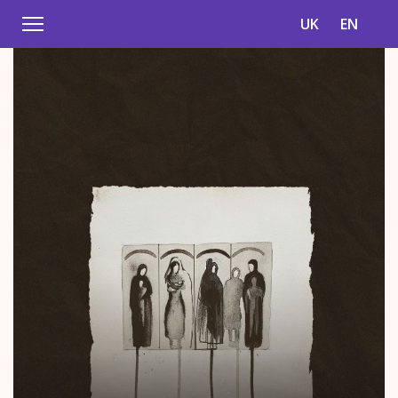
UK
EN
15+