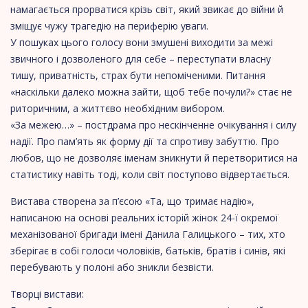
намагається прорватися крізь світ, який звикає до війни й
зміщує чужу трагедію на периферію уваги.
У пошуках цього голосу вони змушені виходити за межі
звичного і дозволеного для себе – переступати власну
тишу, приватність, страх бути непоміченими. Питання
«наскільки далеко можна зайти, щоб тебе почули?» стає не
риторичним, а життєво необхідним вибором.
«За межею…» – постдрама про нескінченне очікування і силу
надії. Про пам’ять як форму дії та спротиву забуттю. Про
любов, що не дозволяє іменам зникнути й перетворитися на
статистику навіть тоді, коли світ поступово відвертається.
Вистава створена за п’єсою «Та, що тримає надію»,
написаною на основі реальних історій жінок 24-ї окремої
механізованої бригади імені Данила Галицького – тих, хто
зберігає в собі голоси чоловіків, батьків, братів і синів, які
перебувають у полоні або зникли безвісти.
Творці вистави: