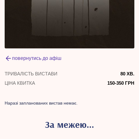
повернутись до афіш
ТРИВАЛІСТЬ ВИСТАВИ
80 ХВ.
ЦІНА КВИТКА
150-350 ГРН
Наразі запланованих вистав немає.
За межею…