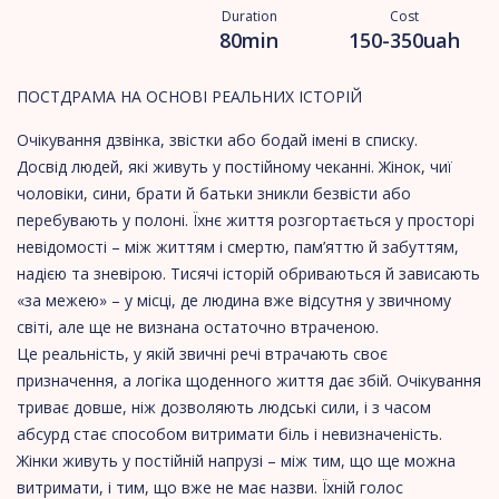
Duration
Cost
80min
150-350uah
ПОСТДРАМА НА ОСНОВІ РЕАЛЬНИХ ІСТОРІЙ
Очікування дзвінка, звістки або бодай імені в списку.
Досвід людей, які живуть у постійному чеканні. Жінок, чиї
чоловіки, сини, брати й батьки зникли безвісти або
перебувають у полоні. Їхнє життя розгортається у просторі
невідомості – між життям і смертю, пам’яттю й забуттям,
надією та зневірою. Тисячі історій обриваються й зависають
«за межею» – у місці, де людина вже відсутня у звичному
світі, але ще не визнана остаточно втраченою.
Це реальність, у якій звичні речі втрачають своє
призначення, а логіка щоденного життя дає збій. Очікування
триває довше, ніж дозволяють людські сили, і з часом
абсурд стає способом витримати біль і невизначеність.
Жінки живуть у постійній напрузі – між тим, що ще можна
витримати, і тим, що вже не має назви. Їхній голос