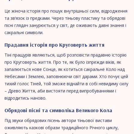
Це жіноча історія про пошук внутрішньої сили, відродження
та зв’язок із предками. Через тіньову пластику та обрядові
пісні глядач занурюється у світ, де оживають давні знання і
сакральні символи.
Прадавня історія про Круговерть життя
Тіні пращурів являються, щоб розповісти прадавню історію
про Круговерть життя. Про те, як було ізпрежди віків, як
запалюється нове Сонце, як котиться сакральне Коло над
Небесами і Землею, заповнюючи світ дарами. Хто почує цей
тихий голос Тіней, той зможе віднайти в собі невидиму силу
– Древо Життя, аби вистояти перед випробуваннями і
відродитись наново.
Обрядові пісні та символіка Великого Кола
Під звуки обрядових пісень автори тіньової вистави
оживляють казкові образи традиційного Річного циклу,