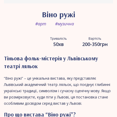
Віно ружі
#арт
#музична
Тривалість
Вартість
50хв
200-350грн
Тіньова фольк-містерія у Львівському
театрі ляльок
“Віно ружі” – це унікальна вистава, яку представляє
Львівський академічний театр ляльок, що поєднує глибинні
українські традиції, символізм і сучасну сценічну мову. Якщо
ви розмірковуєте, куди піти у Львові, ця постановка стане
особливим досвідом серед вистав у Львові.
Про що вистава “Віно ружі”?