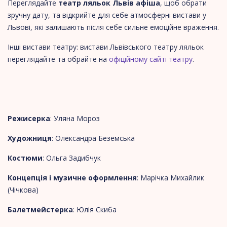
Переглядайте
театр ляльок Львів афіша
, щоб обрати
зручну дату, та відкрийте для себе атмосферні вистави у
Львові, які залишають після себе сильне емоційне враження.
Інші вистави театру:
вистави Львівського театру ляльок
переглядайте та обрайте на
офіційному сайті театру
.
Режисерка
: Уляна Мороз
Художниця
: Олександра Беземська
Костюми
: Ольга Задибчук
Концепція і музичне оформлення
: Марічка Михайлик
(Чічкова)
Балетмейстерка
: Юлія Скиба