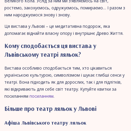
Великого Кола. Услід за ним ми з’являємось на світ,
ростемо, закохуємось, одружуємось, помираємо… І разом з
ним народжуємося знову і знову.
Ця вистава у Львові – це медитативна подорож, яка
допомагає віднайти власну опору і внутрішнє Древо Життя.
Кому сподобається ця вистава у
Львівському театрі ляльок?
Вистава особливо сподобається тим, хто цікавиться
українською культурою, символізмом і шукає глибші сенси у
театрі. Вона підходить як для дорослих, так і для підлітків,
які відкривають для себе світ театру. Купуйте квитки за
посиланням
посиланням
.
Більше про театр ляльок у Львові
Афіша Львівського театру ляльок